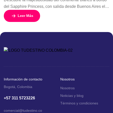
del Sapphire Princess, con salida desde Buenos Aires el 8
de enero de 2026. Este crucero de 18 días y 17 noches
Leer Más
está diseñado para quienes buscan una aventura
inolvidable entre glaciares, icebergs y fauna exótica, sin
renunciar al confort y la elegancia de Princess Cruises.
Con […]
Información de contacto
Nosotros
Bogotá, Colombia
Nosotros
Noticias y blog
+57 311 5723226
Términos y condiciones
comercial
@tudestino.co