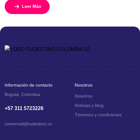
Con 15 días y 14 noches, esta experiencia combina
Leer Más
cultura, playas, gastronomía, ciudades legendarias y un
espectacular crucero por las islas griegas, todo
acompañado por guías expertos en español. Con salidas
todos los viernes y un […]
Información de contacto
Nosotros
Bogotá, Colombia
Nosotros
Noticias y blog
+57 311 5723226
Términos y condiciones
comercial
@tudestino.co