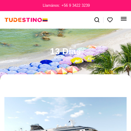
Llamános: +56 9 3422 3239
13 Días