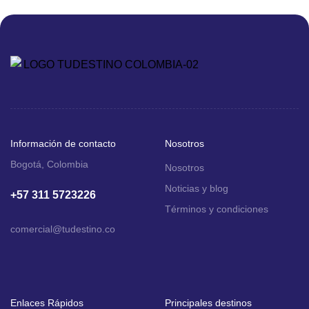
ofrece salidas diarias (excepto domingos) durante la
temporada de […]
Información de contacto
Nosotros
Bogotá, Colombia
Nosotros
Noticias y blog
+57 311 5723226
Términos y condiciones
comercial
@tudestino.co
Enlaces Rápidos
Principales destinos