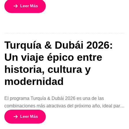
Manaos a San Juan Embárcate en una travesía
Leer Más
extraordinaria que conecta dos de los escenarios naturales
más fascinantes del continente: la inmensidad de la
Amazonía y las paradisíacas aguas turquesas del Caribe.
A bordo del […]
Turquía & Dubái 2026:
Un viaje épico entre
historia, cultura y
modernidad
El programa Turquía & Dubái 2026 es una de las
combinaciones más atractivas del próximo año, ideal para
viajeros que buscan vivir dos mundos completamente
Leer Más
distintos en una sola aventura. Con una tarifa especial 2×1
desde 1.754 USD, este circuito de 13 días y 12 noches