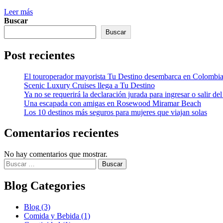
Leer más
Buscar
Buscar
Post recientes
El touroperador mayorista Tu Destino desembarca en Colombi
Scenic Luxury Cruises llega a Tu Destino
Ya no se requerirá la declaración jurada para ingresar o salir del
Una escapada con amigas en Rosewood Miramar Beach
Los 10 destinos más seguros para mujeres que viajan solas
Comentarios recientes
No hay comentarios que mostrar.
Buscar:
Blog Categories
Blog
(3)
Comida y Bebida
(1)