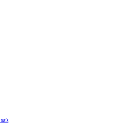
a
 país