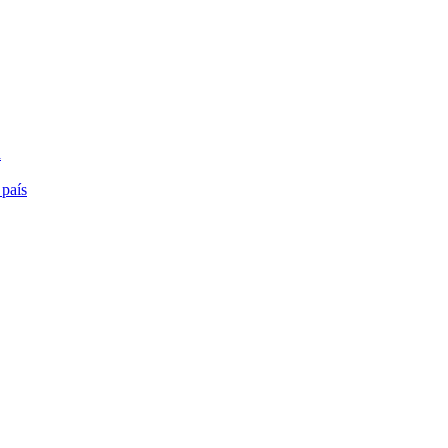
a
 país