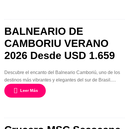
excelente gastronomía y paisajes naturales únicos.
Durante el día podrás disfrutar del sol y el mar, recorrer el
moderno […]
BALNEARIO DE
CAMBORIU VERANO
2026 Desde USD 1.659
Descubre el encanto del Balneario Camboriú, uno de los
destinos más vibrantes y elegantes del sur de Brasil.
Conocido como la “Río de Janeiro del sur”, este balneario
Leer Más
combina playas de aguas cálidas, vida nocturna animada,
excelente gastronomía y paisajes naturales únicos.
Durante el día podrás disfrutar del sol y el mar, recorrer el
moderno […]