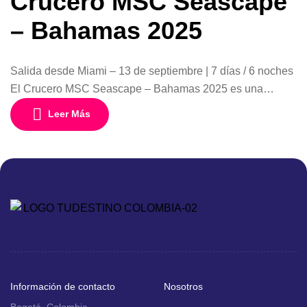
Crucero MSC Seascape
– Bahamas 2025
Salida desde Miami – 13 de septiembre | 7 días / 6 noches
El Crucero MSC Seascape – Bahamas 2025 es una
invitación a vivir el Caribe de una manera única: con la
Leer Más
comodidad de un programa completo que inicia en Chile y
lo lleva hasta la vibrante ciudad de Miami, para embarcar
en uno […]
Información de contacto
Nosotros
Bogotá, Colombia