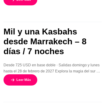
distintos en una sola aventura. Con una tarifa especial 2×1
desde 1.754 USD, este circuito de 13 días y 12 noches
ofrece salidas diarias (excepto domingos) durante la
temporada de […]
Mil y una Kasbahs
desde Marrakech – 8
días / 7 noches
Desde 725 USD en base doble · Salidas domingo y lunes
hasta el 28 de febrero de 2027 Explora la magia del sur de
Marruecos con un circuito diseñado para sumergirte en la
Leer Más
historia, la cultura y los impresionantes paisajes del
desierto. El programa “Mil y una Kasbahs desde
Marrakech” combina tradición, aventura y comodidad, […]