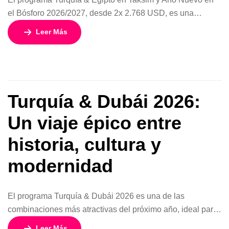
el Bósforo 2026/2027, desde 2x 2.768 USD, es una
experiencia diseñada para viajeros que desean cerrar el
Leer Más
año viviendo dos destinos legendarios en un solo
recorrido. Con una duración de 17 días y 16 noches y
salida especial el 30 de diciembre, este circuito […]
Turquía & Dubái 2026:
Un viaje épico entre
historia, cultura y
modernidad
El programa Turquía & Dubái 2026 es una de las
combinaciones más atractivas del próximo año, ideal para
viajeros que buscan vivir dos mundos completamente
Leer Más