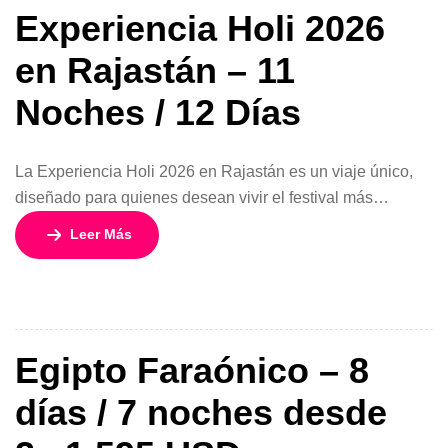
Experiencia Holi 2026
en Rajastán – 11
Noches / 12 Días
La Experiencia Holi 2026 en Rajastán es un viaje único,
diseñado para quienes desean vivir el festival más
colorido de India con un recorrido auténtico por sus
Leer Más
ciudades más emblemáticas. Durante 11 noches y 12 días,
descubrirás la magia del Triángulo Dorado ampliado,
combinando cultura, espiritualidad, patrimonio histórico y
tradiciones vivas. Un itinerario cuidadosamente planificado
[…]
Egipto Faraónico – 8
días / 7 noches desde