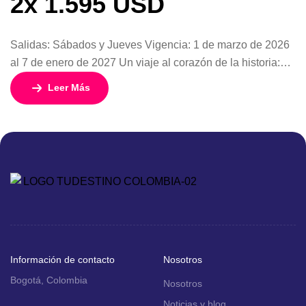
2x 1.595 USD
Salidas: Sábados y Jueves Vigencia: 1 de marzo de 2026
al 7 de enero de 2027 Un viaje al corazón de la historia:
descubre el Egipto de los faraones “Egipto Faraónico” es
Leer Más
un circuito diseñado para quienes sueñan con recorrer una
de las civilizaciones más fascinantes del planeta. Durante
8 días y 7 noches, este […]
Información de contacto
Nosotros
Bogotá, Colombia
Nosotros
Noticias y blog