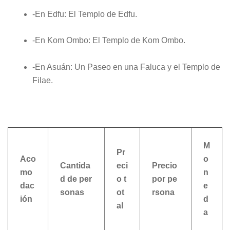
-En Edfu: El Templo de Edfu.
-
En Kom Ombo: El Templo de Kom Ombo.
-
En Asuán: Un Paseo en una Faluca y el Templo de
Filae.
M
Pr
Aco
o
Cantida
eci
Precio
mo
n
d de per
o t
por pe
dac
e
sonas
ot
rsona
ión
d
al
a