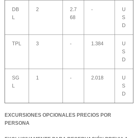
DB
2
2.7
-
U
L
68
S
D
TPL
3
-
1.384
U
S
D
SG
1
-
2.018
U
L
S
D
EXCURSIONES OPCIONALES PRECIOS POR
PERSONA