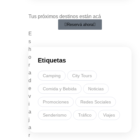
Tus próximos destinos están acá
Reservá ahora
E
s
h
o
Etiquetas
r
a
Camping
City Tours
d
e
Comida y Bebida
Noticias
v
Promociones
Redes Sociales
i
a
Senderismo
Tráfico
Viajes
j
a
r