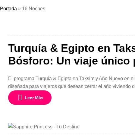
Portada
»
16 Noches
Turquía & Egipto en Tak
Bósforo: Un viaje único 
El programa Turquía & Egipto en Taksim y Año Nuevo en e
diseñada para viajeros que desean cerrar el año viviendo d
17 días y 16 noches y salida especial el 30 de diciembre, es
Leer Más