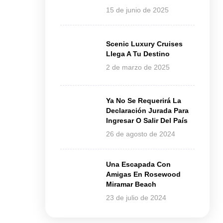
15 de junio de 2025
Scenic Luxury Cruises
Llega A Tu Destino
2 de marzo de 2025
Ya No Se Requerirá La
Declaración Jurada Para
Ingresar O Salir Del País
26 de agosto de 2024
Una Escapada Con
Amigas En Rosewood
Miramar Beach
23 de julio de 2024