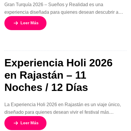
Gran Turquía 2026 – Sueños y Realidad es una
experiencia diseñada para quienes desean descubrir a
fondo la historia, cultura y paisajes increíbles de este
Leer Más
destino fascinante. Con un valor desde 707 USD, este
circuito de 10 días y 9 nochesofrece la combinación
perfecta entre patrimonio, modernidad y encantos
naturales. Las salidas están disponibles todos […]
Experiencia Holi 2026
en Rajastán – 11
Noches / 12 Días
La Experiencia Holi 2026 en Rajastán es un viaje único,
diseñado para quienes desean vivir el festival más
colorido de India con un recorrido auténtico por sus
Leer Más
ciudades más emblemáticas. Durante 11 noches y 12 días,