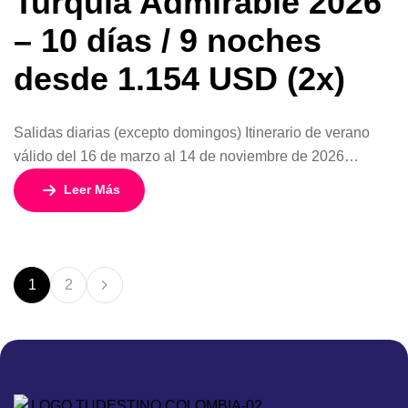
Turquía Admirable 2026
– 10 días / 9 noches
desde 1.154 USD (2x)
Salidas diarias (excepto domingos) Itinerario de verano
válido del 16 de marzo al 14 de noviembre de 2026
Descubre Turquía: un viaje que mezcla historia, cultura y
Leer Más
paisajes únicos “Turquía Admirable 2026” es un circuito
ideal para quienes desean conocer lo mejor del país en un
recorrido organizado, seguro y acompañado por expertos.
Durante 10 […]
1
2