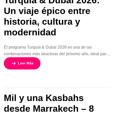
Turquía & Dubái 2026:
Un viaje épico entre
historia, cultura y
modernidad
El programa Turquía & Dubái 2026 es una de las
combinaciones más atractivas del próximo año, ideal para
viajeros que buscan vivir dos mundos completamente
Leer Más
distintos en una sola aventura. Con una tarifa especial 2×1
desde 1.754 USD, este circuito de 13 días y 12 noches
ofrece salidas diarias (excepto domingos) durante la
temporada de […]
Mil y una Kasbahs
desde Marrakech – 8