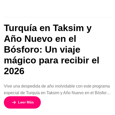
excelente gastronomía y paisajes naturales únicos.
Durante el día podrás disfrutar del sol y el mar, recorrer el
moderno […]
Turquía en Taksim y
Año Nuevo en el
Bósforo: Un viaje
mágico para recibir el
2026
Vive una despedida de año inolvidable con este programa
especial de Turquía en Taksim y Año Nuevo en el Bósforo,
disponible desde 2x 899 USD. Son 10 días y 9 noches
Leer Más
recorriendo Estambul y sus maravillas, con salidas
exclusivas los días 29, 30 y 31 de diciembre. Un viaje ideal