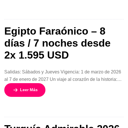
descubrirás la magia del Triángulo Dorado ampliado,
combinando cultura, espiritualidad, patrimonio histórico y
tradiciones vivas. Un itinerario cuidadosamente planificado
[…]
Egipto Faraónico – 8
días / 7 noches desde
2x 1.595 USD
Salidas: Sábados y Jueves Vigencia: 1 de marzo de 2026
al 7 de enero de 2027 Un viaje al corazón de la historia:
descubre el Egipto de los faraones “Egipto Faraónico” es
Leer Más
un circuito diseñado para quienes sueñan con recorrer una
de las civilizaciones más fascinantes del planeta. Durante
8 días y 7 noches, este […]