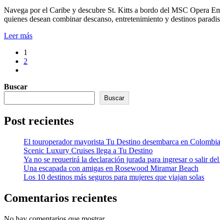
Navega por el Caribe y descubre St. Kitts a bordo del MSC Opera Embá
quienes desean combinar descanso, entretenimiento y destinos paradis
Leer más
Paginación
1
2
de
entradas
Buscar
Buscar
Post recientes
El touroperador mayorista Tu Destino desembarca en Colombi
Scenic Luxury Cruises llega a Tu Destino
Ya no se requerirá la declaración jurada para ingresar o salir del
Una escapada con amigas en Rosewood Miramar Beach
Los 10 destinos más seguros para mujeres que viajan solas
Comentarios recientes
No hay comentarios que mostrar.