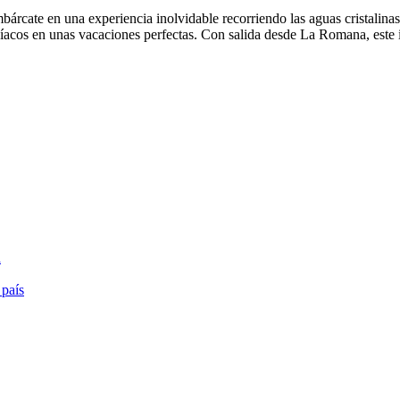
rcate en una experiencia inolvidable recorriendo las aguas cristalina
íacos en unas vacaciones perfectas. Con salida desde La Romana, este i
a
 país