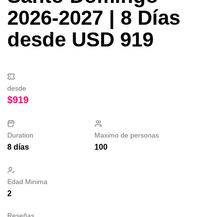
2026-2027 | 8 Días
desde USD 919
desde
$
919
Duration
Maximo de personas
8 días
100
Edad Minima
2
Reseñas