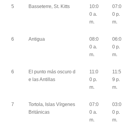
5
Basseterre, St. Kitts
10:0
07:0
0 a.
0 p.
m.
m.
6
Antigua
08:0
06:0
0 a.
0 p.
m.
m.
6
El punto más oscuro d
11:0
11:5
e las Antillas
0 p.
9 p.
m.
m.
7
Tortola, Islas Vírgenes
07:0
03:0
Británicas
0 a.
0 p.
m.
m.