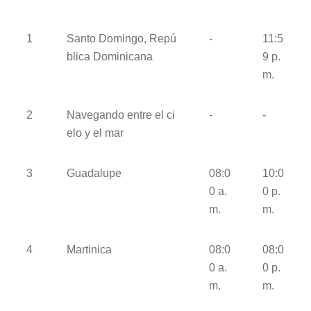
1
Santo Domingo, Repú
-
11:5
blica Dominicana
9 p.
m.
2
Navegando entre el ci
-
-
elo y el mar
3
Guadalupe
08:0
10:0
0 a.
0 p.
m.
m.
4
Martinica
08:0
08:0
0 a.
0 p.
m.
m.