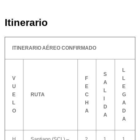
Itinerario
ITINERARIO AÉREO CONFIRMADO
L
S
V
F
L
A
U
E
E
L
E
RUTA
C
G
I
L
H
A
D
O
A
D
A
A
H
Santiago (SCL) –
2
1
1