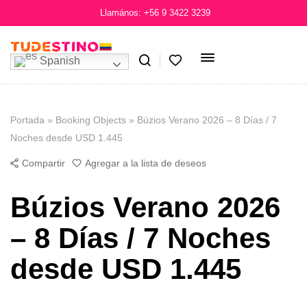
Llamános: +56 9 3422 3239
Spanish
Portada
»
Booking Objects
»
Búzios Verano 2026 – 8 Días / 7
Noches desde USD 1.445
Compartir
Agregar a la lista de deseos
Búzios Verano 2026
– 8 Días / 7 Noches
desde USD 1.445