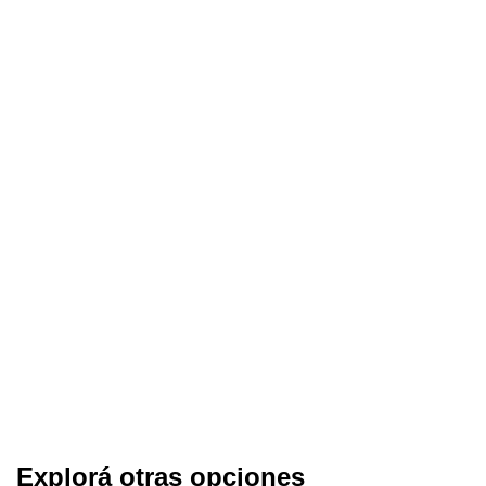
viajes incluidos
, este programa de
Tu Destino
garantiza comodidad, seguridad y unas vacaciones
completas en el paraíso brasileño.
Explorá otras opciones