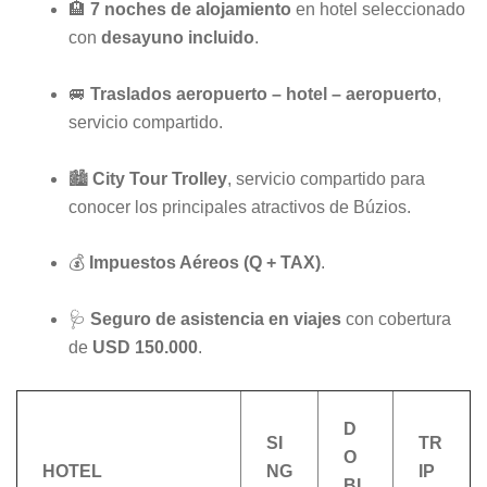
🏨
7 noches de alojamiento
en hotel seleccionado
con
desayuno incluido
.
🚐
Traslados aeropuerto – hotel – aeropuerto
,
servicio compartido.
🏙️
City Tour Trolley
, servicio compartido para
conocer los principales atractivos de Búzios.
💰
Impuestos Aéreos (Q + TAX)
.
🩺
Seguro de asistencia en viajes
con cobertura
de
USD 150.000
.
D
SI
TR
O
HOTEL
NG
IP
BL