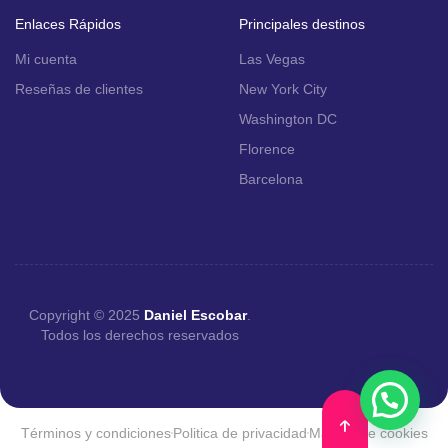
Enlaces Rápidos
Principales destinos
Mi cuenta
Las Vegas
Reseñas de clientes
New York City
Washington DC
Florence
Barcelona
Copyright © 2025
Daniel Escobar
.
Todos los derechos reservados
Términos y condiciones
Politica de privacidad
Manejo de cookies