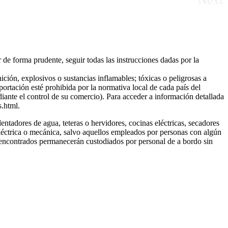
r de forma prudente, seguir todas las instrucciones dadas por la
ción, explosivos o sustancias inflamables; tóxicas o peligrosas a
ortación esté prohibida por la normativa local de cada país del
diante el control de su comercio). Para acceder a información detallada
s.html.
lentadores de agua, teteras o hervidores, cocinas eléctricas, secadores
eléctrica o mecánica, salvo aquellos empleados por personas con algún
 encontrados permanecerán custodiados por personal de a bordo sin