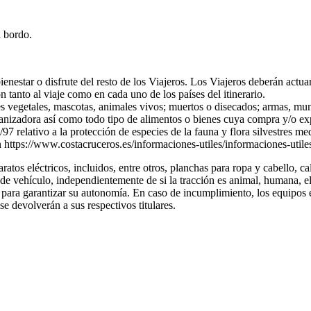
 bordo.
ienestar o disfrute del resto de los Viajeros. Los Viajeros deberán actua
 tanto al viaje como en cada uno de los países del itinerario.
s vegetales, mascotas, animales vivos; muertos o disecados; armas, muni
ganizadora así como todo tipo de alimentos o bienes cuya compra y/o exp
97 relativo a la protección de especies de la fauna y flora silvestres me
ón https://www.costacruceros.es/informaciones-utiles/informaciones-utile
atos eléctricos, incluidos, entre otros, planchas para ropa y cabello, ca
 de vehículo, independientemente de si la tracción es animal, humana, 
 para garantizar su autonomía. En caso de incumplimiento, los equipos
se devolverán a sus respectivos titulares.