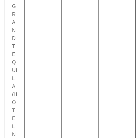
G
R
A
N
D
T
E
Q
UI
L
A
(H
O
T
E
L
N