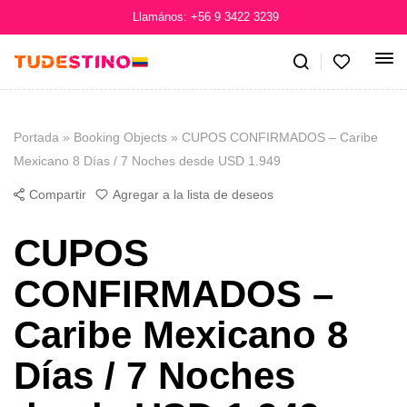
Llamános: +56 9 3422 3239
Portada
»
Booking Objects
»
CUPOS CONFIRMADOS – Caribe
Mexicano 8 Días / 7 Noches desde USD 1.949
Compartir
Agregar a la lista de deseos
CUPOS
CONFIRMADOS –
Caribe Mexicano 8
Días / 7 Noches