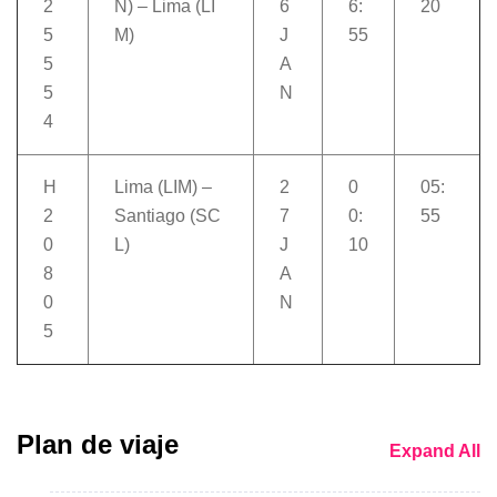
2
N) – Lima (LI
6
6:
20
5
M)
J
55
5
A
5
N
4
H
Lima (LIM) –
2
0
05:
2
Santiago (SC
7
0:
55
0
L)
J
10
8
A
0
N
5
Plan de viaje
Expand All