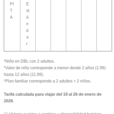
PI
E
T
st
A
á
n
d
a
r
*Niño en DBL con 2 adultos.
*Valor de niño corresponde a menor desde 2 años (1.99)
hasta 12 años (11.99).
*Plan familiar corresponde a 2 adultos + 2 niños.
Tarifa calculada para viajar del 19 al 26 de enero de
2026.