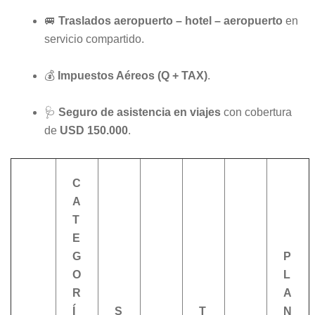
🚐
Traslados aeropuerto – hotel – aeropuerto
en
servicio compartido.
💰
Impuestos Aéreos (Q + TAX)
.
🩺
Seguro de asistencia en viajes
con cobertura
de
USD 150.000
.
C
A
T
E
G
P
O
L
R
A
Í
S
T
N