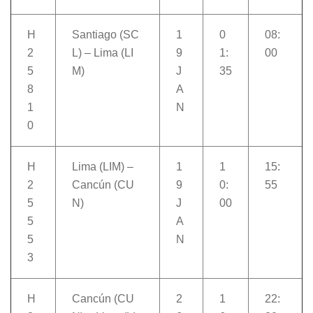
H
Santiago (SC
1
0
08:
2
L) – Lima (LI
9
1:
00
5
M)
J
35
8
A
1
N
0
H
Lima (LIM) –
1
1
15:
2
Cancún (CU
9
0:
55
5
N)
J
00
5
A
5
N
3
H
Cancún (CU
2
1
22: