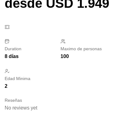
desde USD 1.949
Duration
Maximo de personas
8 días
100
Edad Minima
2
Reseñas
No reviews yet