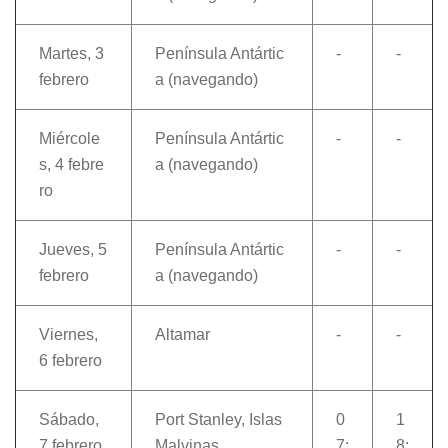
Martes, 3
Península Antártic
-
-
febrero
a (navegando)
Miércole
Península Antártic
-
-
s, 4 febre
a (navegando)
ro
Jueves, 5
Península Antártic
-
-
febrero
a (navegando)
Viernes,
Altamar
-
-
6 febrero
Sábado,
Port Stanley, Islas
0
1
7 febrero
Malvinas
7:
8: