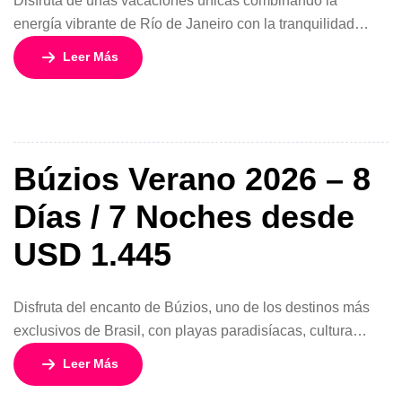
Disfruta de unas vacaciones únicas combinando la
energía vibrante de Río de Janeiro con la tranquilidad
paradisíaca de Búzios. Este programa de 8 días y 7
Leer Más
noches desde Santiago ofrece una experiencia completa,
incluyendo playas, cultura, tours y alojamiento
cuidadosamente seleccionado. En Río, recorre el famoso
Cristo Redentor en Corcovado, disfruta del Pan de Azúcar
[…]
Búzios Verano 2026 – 8
Días / 7 Noches desde
USD 1.445
Disfruta del encanto de Búzios, uno de los destinos más
exclusivos de Brasil, con playas paradisíacas, cultura
vibrante y un ambiente relajado. Este programa está
Leer Más
diseñado para ofrecerte 8 días y 7 noches de descanso y
experiencias únicas, alojándote en hoteles seleccionados