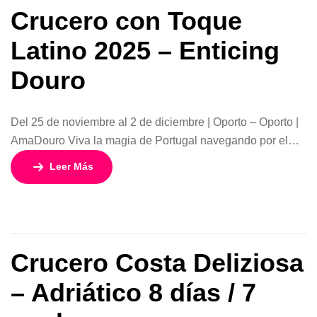
Crucero con Toque
Latino 2025 – Enticing
Douro
Del 25 de noviembre al 2 de diciembre | Oporto – Oporto |
AmaDouro Viva la magia de Portugal navegando por el
impresionante río Duero con el Crucero con Toque Latino
Leer Más
2025 – Enticing Douro, un viaje de 7 noches que combina
la elegancia europea con el calor latino. A bordo del
AmaDouro, disfrutará de […]
Crucero Costa Deliziosa
– Adriático 8 días / 7