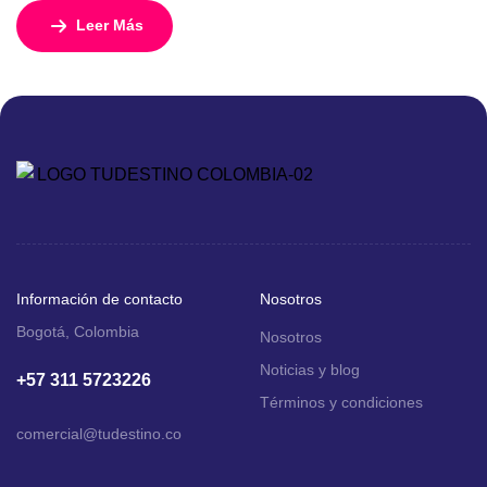
encanto del Norte de Europa navegando a bordo del Costa
Leer Más
Diadema, un crucero diseñado para ofrecerte una
experiencia inolvidable entre paisajes de fiordos, ciudades
históricas y costas impresionantes. Con salidas desde la
vibrante […]
Información de contacto
Nosotros
Bogotá, Colombia
Nosotros
Noticias y blog
+57 311 5723226
Términos y condiciones
comercial
@tudestino.co