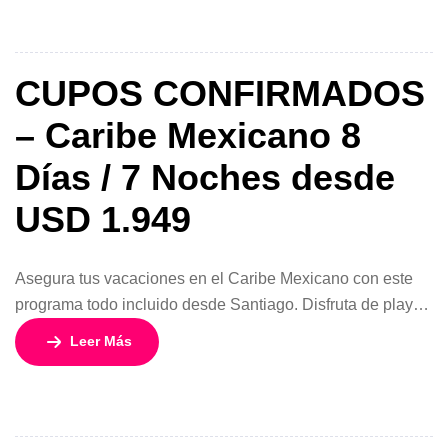
con desayuno incluido y servicios de calidad. Explora la
ciudad en un City […]
CUPOS CONFIRMADOS
– Caribe Mexicano 8
Días / 7 Noches desde
USD 1.949
Asegura tus vacaciones en el Caribe Mexicano con este
programa todo incluido desde Santiago. Disfruta de playas
de arena blanca, aguas turquesas y hoteles con servicios
Leer Más
completos, combinando descanso, diversión y comodidad
durante 8 días y 7 noches. Relájate frente al mar, practica
deportes acuáticos, explora la cultura maya y los cenotes,
o disfruta de […]